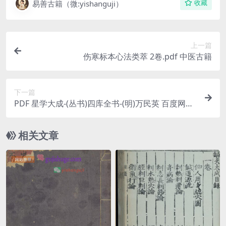
易善古籍（微:yishanguji）
收藏
上一篇
伤寒标本心法类萃 2卷.pdf 中医古籍
下一篇
PDF 星学大成-(丛书)四库全书-(明)万民英 百度网盘
下载 古籍阁易善医书网
相关文章