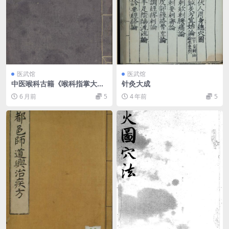
医武馆
医武馆
中医喉科古籍《喉科指掌大
针灸大成
全》张宗良
6 月前
5
4 年前
5