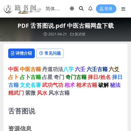
登录
PDF 舌苔图说.pdf 中医古籍网盘下载
2021-04-21
医武馆
详情介绍
常见问题
中医
中医古籍
丹道功法
八字
六壬
六壬古籍
六爻
占卜
占卜古籍
占星
奇门
奇门古籍
择日/姓名
择日
古籍
文史名著
武功气功
相术
相术古籍
破解
秘法
精武门
紫微
风水
风水古籍
舌苔图说
资源信息