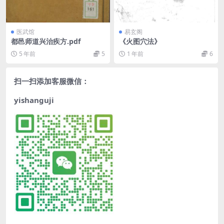
医武馆
易玄阁
都邑师道兴治疾方.pdf
《火图穴法》
5 年前
5
1 年前
6
扫一扫添加客服微信：
yishanguji