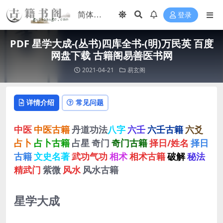
登录
PDF 星学大成-(丛书)四库全书-(明)万民英 百度
网盘下载 古籍阁易善医书网
2021-04-21
易玄阁
详情介绍
常见问题
中医
中医古籍
丹道功法
八字
六壬
六壬古籍
六爻
占卜
占卜古籍
占星
奇门
奇门古籍
择日/姓名
择日
古籍
文史名著
武功气功
相术
相术古籍
破解
秘法
精武门
紫微
风水
风水古籍
星学大成