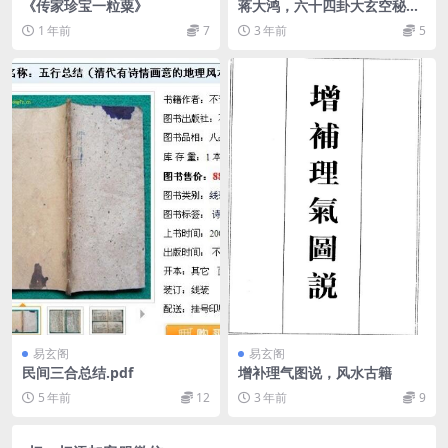
《传家珍宝一粒粟》
蒋大鸿，六十四卦大玄空秘
本，古本
1 年前
7
3 年前
5
易玄阁
易玄阁
民间三合总结.pdf
增补理气图说，风水古籍
5 年前
12
3 年前
9