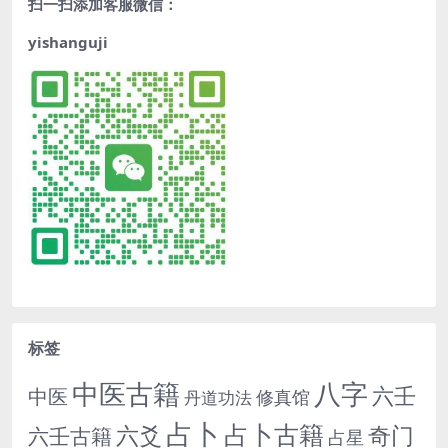
扫一扫添加客服微信：
yishanguji
标签
中医古籍
八字
六壬
中医
修真馆
丹道功法
占卜
占卜古籍
六爻
奇门
六壬古籍
占星