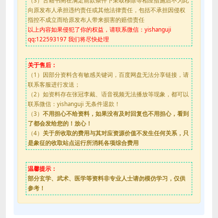
（3）古籍书阁在满足前款条件下采取移除等相应措施后不为此
向原发布人承担违约责任或其他法律责任，包括不承担因侵权
指控不成立而给原发布人带来损害的赔偿责任
以上内容如果侵犯了你的权益，请联系微信：yishanguji
qq:122593197 我们将尽快处理
关于售后：
（1）因部分资料含有敏感关键词，百度网盘无法分享链接，请
联系客服进行发送；
（2）如资料存在张冠李戴、语音视频无法播放等现象，都可以
联系微信：yishanguji 无条件退款！
（3）
不用担心不给资料，如果没有及时回复也不用担心，看到
了都会发给您的！放心！
（4）
关于所收取的费用与其对应资源价值不发生任何关系，只
是象征的收取站点运行所消耗各项综合费用
温馨提示：
部分玄学、武术、医学等资料非专业人士请勿模仿学习，仅供
参考！