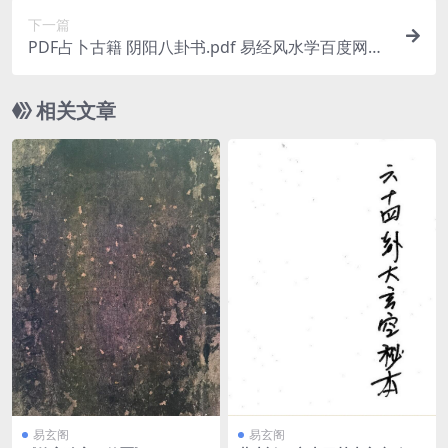
下一篇
PDF占卜古籍 阴阳八卦书.pdf 易经风水学百度网盘
下载
相关文章
易玄阁
易玄阁