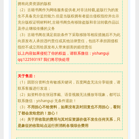
拥有此类资源的版权
（2）古籍书阁作为网络服务提供者,对非法转载,盗版行为的发
生不具备充分监控能力.但是当版权拥有者提出侵权指控并出示
充分版权证明材料时,古籍书阁负有移除盗版和非法转载作品以
及停止继续传播的义务
（3）古籍书阁在满足前款条件下采取移除等相应措施后不为此
向原发布人承担违约责任或其他法律责任，包括不承担因侵权
指控不成立而给原发布人带来损害的赔偿责任
以上内容如果侵犯了你的权益，请联系微信：yishanguji
qq:122593197 我们将尽快处理
关于售后：
（1）因部分资料含有敏感关键词，百度网盘无法分享链接，请
联系客服进行发送；
（2）如资料存在张冠李戴、语音视频无法播放等现象，都可以
联系微信：yishanguji 无条件退款！
（3）
不用担心不给资料，如果没有及时回复也不用担心，看到
了都会发给您的！放心！
（4）
关于所收取的费用与其对应资源价值不发生任何关系，只
是象征的收取站点运行所消耗各项综合费用