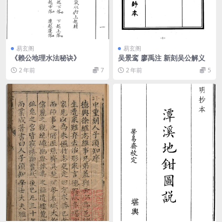
易玄阁
易玄阁
《赖公地理水法秘诀》
吴景鸾 廖禹注 新刻吴公解义
2 年前
7
2 年前
5