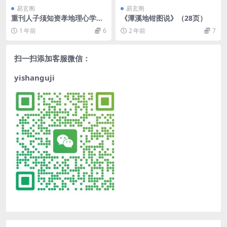
易玄阁
易玄阁
重刊人子须知资孝地理心学统
《潭溪地钳图说》（28页）
宗 徐善继 徐善述 明万历11年
1 年前
6
2 年前
7
扫一扫添加客服微信：
yishanguji