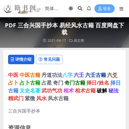
登录
PDF 三合兴国手抄本 易经风水古籍 百度网盘下
载
2021-04-17
易玄阁
详情介绍
常见问题
中医
中医古籍
丹道功法
八字
六壬
六壬古籍
六爻
占卜
占卜古籍
占星
奇门
奇门古籍
择日/姓名
择日
古籍
文史名著
武功气功
相术
相术古籍
破解
秘法
精武门
紫微
风水
风水古籍
三合兴国手抄本
资源信息