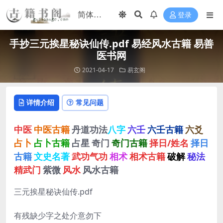
登录
手抄三元挨星秘诀仙传.pdf 易经风水古籍 易善
医书网
2021-04-17
易玄阁
详情介绍
常见问题
中医
中医古籍
丹道功法
八字
六壬
六壬古籍
六爻
占卜
占卜古籍
占星
奇门
奇门古籍
择日/姓名
择日
古籍
文史名著
武功气功
相术
相术古籍
破解
秘法
精武门
紫微
风水
风水古籍
三元挨星秘诀仙传.pdf
有残缺少字之处介意勿下