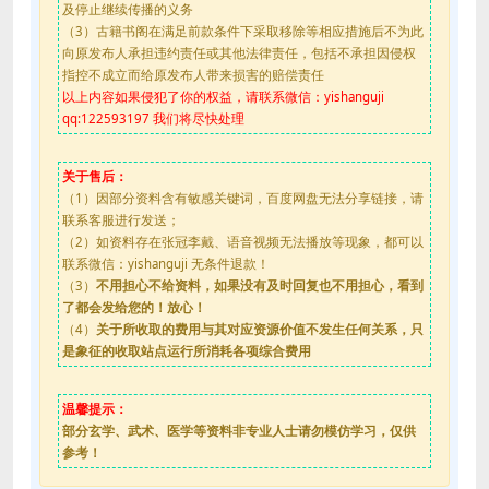
及停止继续传播的义务
（3）古籍书阁在满足前款条件下采取移除等相应措施后不为此
向原发布人承担违约责任或其他法律责任，包括不承担因侵权
指控不成立而给原发布人带来损害的赔偿责任
以上内容如果侵犯了你的权益，请联系微信：yishanguji
qq:122593197 我们将尽快处理
关于售后：
（1）因部分资料含有敏感关键词，百度网盘无法分享链接，请
联系客服进行发送；
（2）如资料存在张冠李戴、语音视频无法播放等现象，都可以
联系微信：yishanguji 无条件退款！
（3）
不用担心不给资料，如果没有及时回复也不用担心，看到
了都会发给您的！放心！
（4）
关于所收取的费用与其对应资源价值不发生任何关系，只
是象征的收取站点运行所消耗各项综合费用
温馨提示：
部分玄学、武术、医学等资料非专业人士请勿模仿学习，仅供
参考！