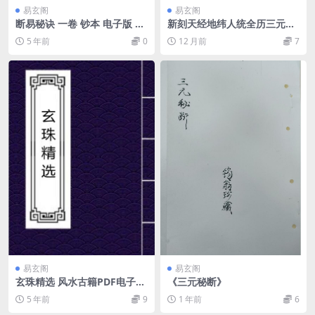
易玄阁
易玄阁
断易秘诀 一卷 钞本 电子版 百
新刻天经地纬人统全历三元归
度网盘资源下载！
正通书 于逸民（明）
5 年前
0
12 月前
7
易玄阁
易玄阁
玄珠精选 风水古籍PDF电子版
《三元秘断》
百度网盘下载
5 年前
9
1 年前
6