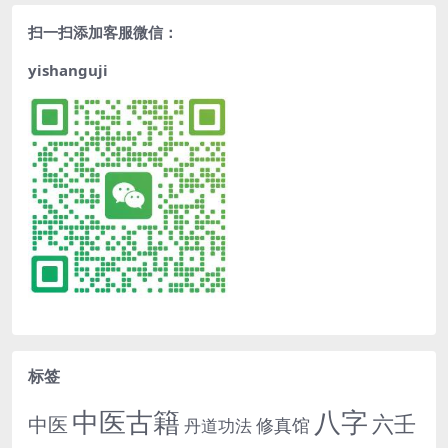
扫一扫添加客服微信：
yishanguji
标签
中医古籍
八字
六壬
中医
修真馆
丹道功法